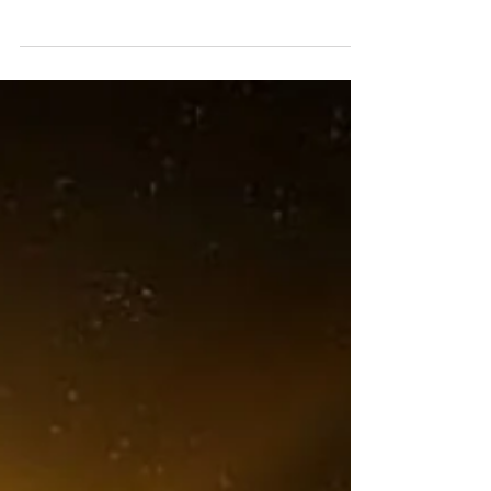
Muito se tem falado a respeito das
implicações das descobertas que envolvem
a Física Quântica no dia a dia da
humanidade. Os homens vão...