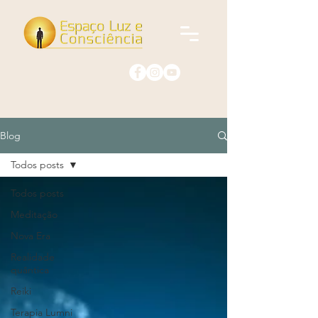
Blog
Todos posts
Todos posts
Meditação
Nova Era
Realidade
quântica
Reiki
Terapia Lumni