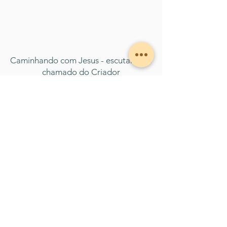
Caminhando com Jesus - escutando o
chamado do Criador
Expandindo a consciência quanto à
Grandeza de Jesus Cristo