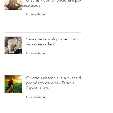
chacras - Como funciona e pode
te ajudar
Vida em Cristo
Luciana Rapini
Será que tem algo a ver com
vidas passadas?
Luciana Rapini
O vazio existencial e a busca do
propósito de vida - Terapia
Espiritualista
Luciana Rapini