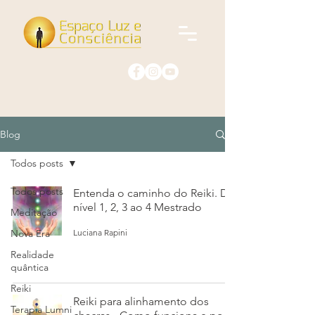
Blog
Todos posts
Todos posts
Entenda o caminho do Reiki. Do
nível 1, 2, 3 ao 4 Mestrado
Meditação
Luciana Rapini
Nova Era
Realidade
quântica
Reiki
Reiki para alinhamento dos
Terapia Lumni