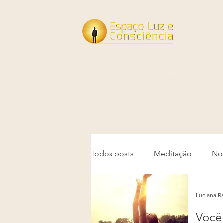
Início
Terapeutas
A
Todos posts
Meditação
No
Luciana Ra
Você 