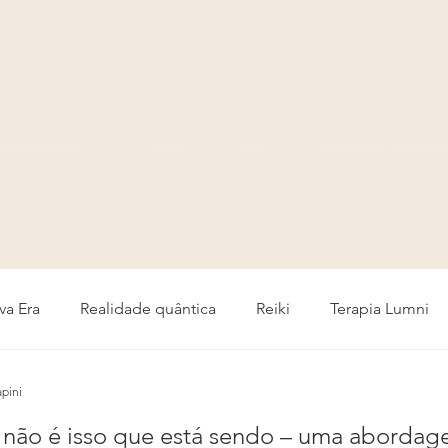
tendimentos
Cursos
Blog
Realidade quântica
va Era
Realidade quântica
Reiki
Terapia Lumni
pini
não é isso que está sendo – uma abordagem