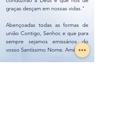
conduzirão a Deus e que rios de
graças desçam em nossas vidas."
Abençoadas todas as formas de
união Contigo, Senhor, e que para
sempre sejamos emissários do
vosso Santíssimo Nome. Amém.
voltar para lista
Contato
Cel:
(55) (31) 99664-7686
- Rua Perdigão Malheiros, 230/401.
Coração de Jesus (Luxemburgo)