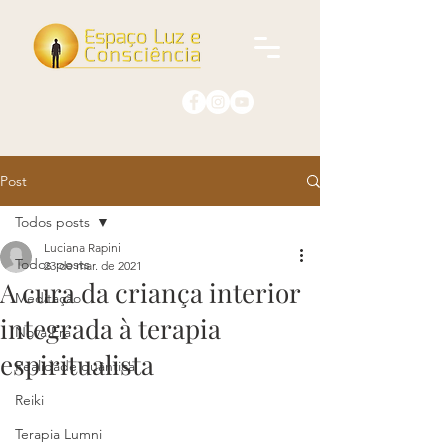
Post
Todos posts
Luciana Rapini
Todos posts
23 de mar. de 2021
A cura da criança interior
Meditação
integrada à terapia
Nova Era
espiritualista
Realidade quântica
Reiki
Terapia Lumni