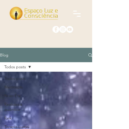
Blog
Todos posts
Todos posts
Meditação
Nova Era
Realidade
quântica
Reiki
Terapia Lumni